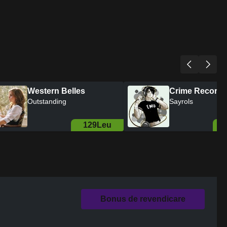
Birds
Western Belles
Slasher
Outstanding
252Leu
Bonus de revendicare