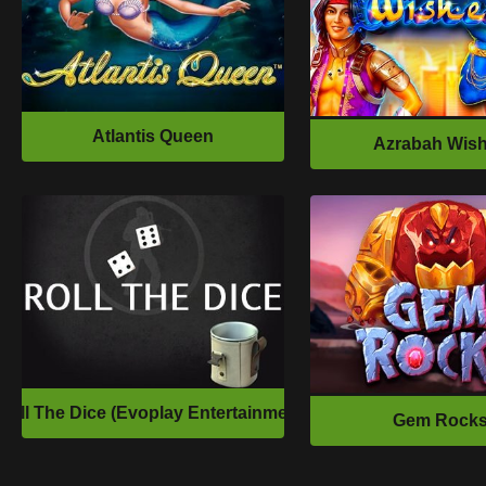
Cum Să Faci Un Cont Și Să Începi Să Joci
Atlantis Queen
Azrabah Wis
Roll The Dice (Evoplay Entertainment)
Gem Rock