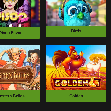
Birds
Disco Fever
estern Belles
Golden