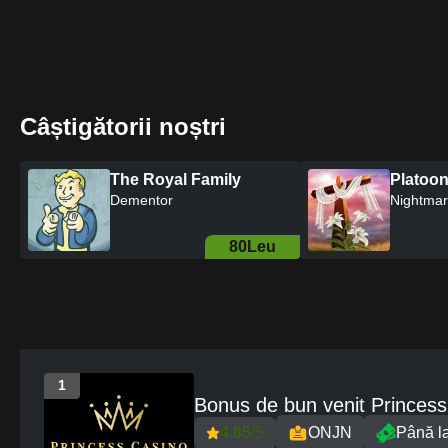
Câștigătorii noștri
Wild Rodeo
The Roy
Oren
Demento
414Leu
1
Bonus de bun venit Princes
4.85
/5
ONJN
Până la